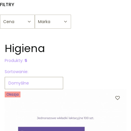
FILTRY
Cena
Marka
Koniec filtrów
Higiena
Produkty:
5
Lista produktów
Sortowanie:
Domyślne
Okazja