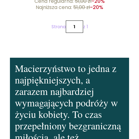
Cena regularna:
51,00 zł
-20%
Najniższa cena:
51,00 zł
-20%
Strona
z 1
Macierzyństwo to jedna z
najpiękniejszych, a
zarazem najbardziej
wymagających podróży w
życiu kobiety. To czas
przepełniony bezgraniczną
miłością, ale też