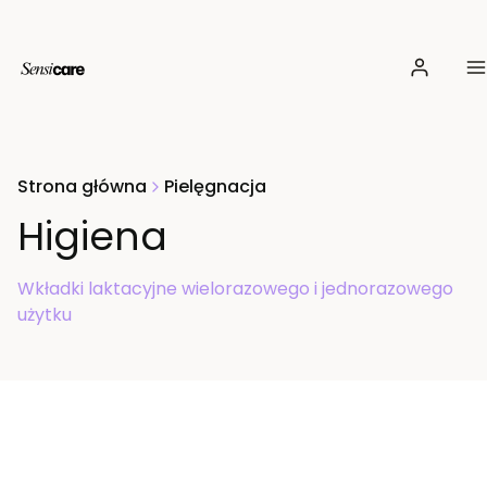
Zaloguj si
M
Strona główna
Pielęgnacja
Higiena
Wkładki laktacyjne wielorazowego i jednorazowego
użytku