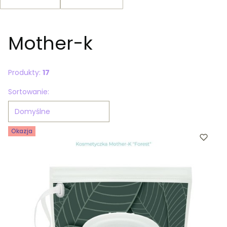
Koniec filtrów
Mother-k
Produkty:
17
Lista produktów
Sortowanie:
Domyślne
Okazja