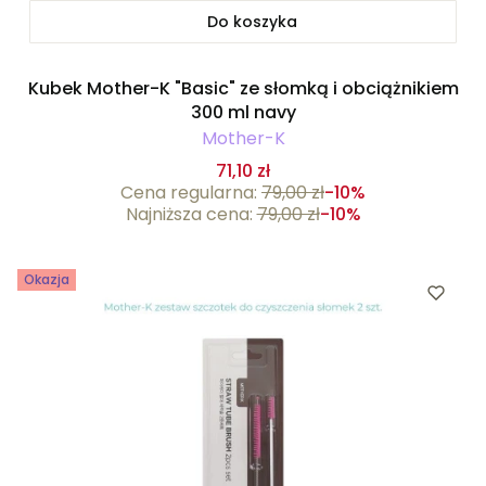
Do koszyka
Kubek Mother-K "Basic" ze słomką i obciążnikiem
300 ml navy
Mother-K
71,10 zł
Cena regularna:
79,00 zł
-10%
Najniższa cena:
79,00 zł
-10%
Okazja