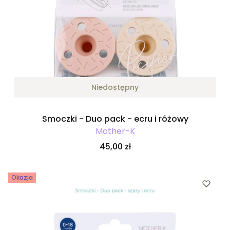
Niedostępny
Smoczki - Duo pack - ecru i różowy
Mother-K
Cena
45,00 zł
Okazja