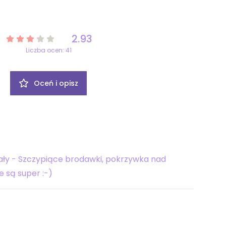
2.93
Liczba ocen: 41
Oceń i opisz
ały - Szczypiące brodawki, pokrzywka nad
e są super :-)