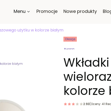
Menu
Promocje
Nowe produkty
Blo
razowego użytku w kolorze białym
Tagi produktu
Okazja
Wkładki
wielora
kolorze
2.93
(Oceny: 41 Rec