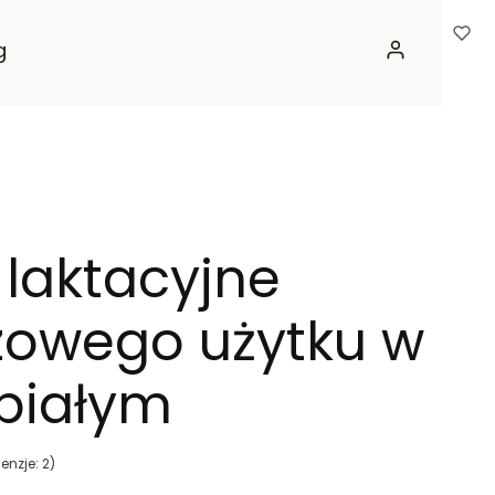
g
Zaloguj się
 laktacyjne
zowego użytku w
 białym
enzje: 2)