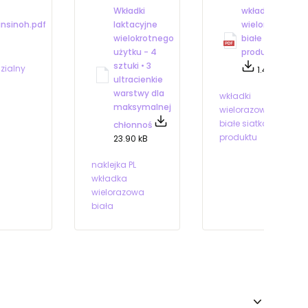
Wkładki
wkładki
nsinoh.pdf
laktacyjne
wielorazowe
wielokrotnego
białe siatka
użytku - 4
produktu.pdf
sztuki • 3
zialny
1.43 MB
ultracienkie
warstwy dla
wkładki
maksymalnej
wielorazowe
białe siatka
chłonnoś
produktu
23.90 kB
naklejka PL
wkładka
wielorazowa
biała