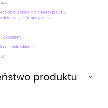
acji.
ego użytku mogą być prane w pralce w
u dołączonym do opakowania
e (2 komplety)
k do prania wkładek
357
eństwo produktu