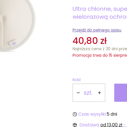
Ultra chłonne, sup
wielorazową ochro
Przejdź do pełnego opisu
40,80 zł
Najniższa cena z 30 dni prz
Promocja trwa do 15 sierpn
Ilość
szt.
Czas wysyłki:
5 dni
Dostawa
od 13,00 zł
-