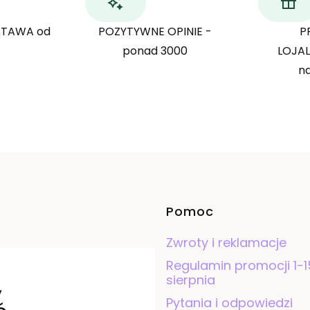
TAWA od
POZYTYWNE OPINIE -
P
ponad 3000
LOJA
n
Linki w st
Pomoc
Zwroty i reklamacje
Regulamin promocji 1-1
,
sierpnia
Pytania i odpowiedzi