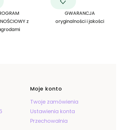
ROGRAM
GWARANCJA
LNOŚCIOWY z
oryginalności i jakości
agrodami
opce
Moje konto
Twoje zamówienia
5
Ustawienia konta
Przechowalnia