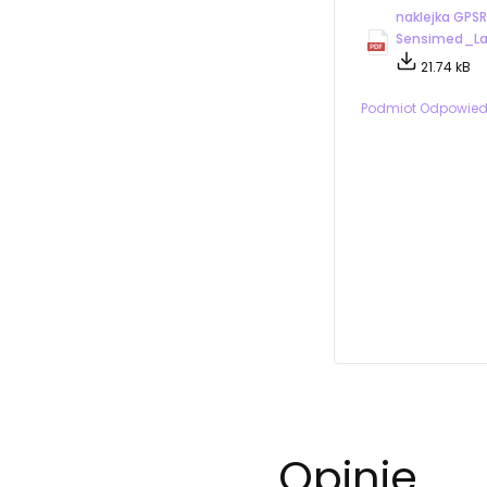
naklejka GPSR
Sensimed_La
21.74 kB
Podmiot Odpowied
Opinie