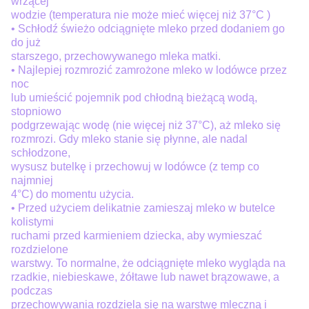
wrzącej
wodzie (temperatura nie może mieć więcej niż 37°C )
• Schłodź świeżo odciągnięte mleko przed dodaniem go
do już
starszego, przechowywanego mleka matki.
• Najlepiej rozmrozić zamrożone mleko w lodówce przez
noc
lub umieścić pojemnik pod chłodną bieżącą wodą,
stopniowo
podgrzewając wodę (nie więcej niż 37°C), aż mleko się
rozmrozi. Gdy mleko stanie się płynne, ale nadal
schłodzone,
wysusz butelkę i przechowuj w lodówce (z temp co
najmniej
4°C) do momentu użycia.
• Przed użyciem delikatnie zamieszaj mleko w butelce
kolistymi
ruchami przed karmieniem dziecka, aby wymieszać
rozdzielone
warstwy. To normalne, że odciągnięte mleko wygląda na
rzadkie, niebieskawe, żółtawe lub nawet brązowawe, a
podczas
przechowywania rozdziela się na warstwę mleczną i