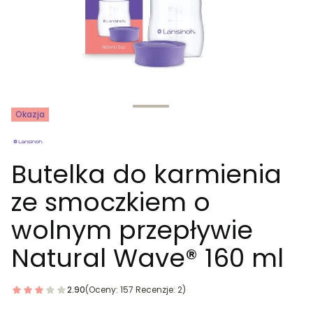
Tagi produktu
Okazja
Butelka do karmienia
ze smoczkiem o
wolnym przepływie
Natural Wave® 160 ml
2.90
(Oceny: 157 Recenzje: 2)