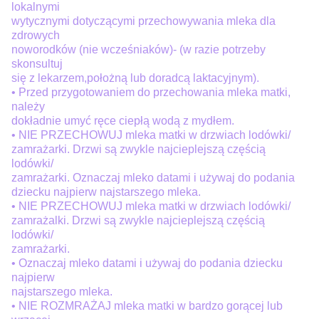
lokalnymi
wytycznymi dotyczącymi przechowywania mleka dla
zdrowych
noworodków (nie wcześniaków)- (w razie potrzeby
skonsultuj
się z lekarzem,położną lub doradcą laktacyjnym).
• Przed przygotowaniem do przechowania mleka matki,
należy
dokładnie umyć ręce ciepłą wodą z mydłem.
• NIE PRZECHOWUJ mleka matki w drzwiach lodówki/
zamrażarki. Drzwi są zwykle najcieplejszą częścią
lodówki/
zamrażarki. Oznaczaj mleko datami i używaj do podania
dziecku najpierw najstarszego mleka.
• NIE PRZECHOWUJ mleka matki w drzwiach lodówki/
zamrażalki. Drzwi są zwykle najcieplejszą częścią
lodówki/
zamrażarki.
• Oznaczaj mleko datami i używaj do podania dziecku
najpierw
najstarszego mleka.
• NIE ROZMRAŻAJ mleka matki w bardzo gorącej lub