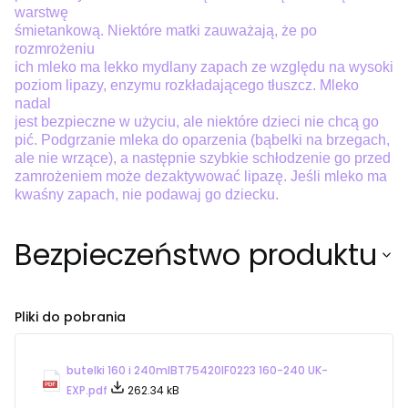
warstwę
śmietankową. Niektóre matki zauważają, że po
rozmrożeniu
ich mleko ma lekko mydlany zapach ze względu na wysoki
poziom lipazy, enzymu rozkładającego tłuszcz. Mleko
nadal
jest bezpieczne w użyciu, ale niektóre dzieci nie chcą go
pić. Podgrzanie mleka do oparzenia (bąbelki na brzegach,
ale nie wrzące), a następnie szybkie schłodzenie go przed
zamrożeniem może dezaktywować lipazę. Jeśli mleko ma
kwaśny zapach, nie podawaj go dziecku.
Bezpieczeństwo produktu
Pliki do pobrania
butelki 160 i 240mlBT75420IF0223 160-240 UK-
EXP.pdf
262.34 kB