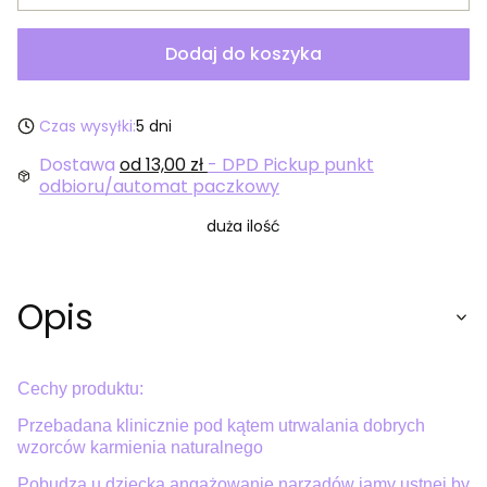
Dodaj do koszyka
Czas wysyłki:
5 dni
Dostawa
od 13,00 zł
- DPD Pickup punkt
odbioru/automat paczkowy
duża ilość
Opis
Cechy produktu:
Przebadana klinicznie pod kątem utrwalania dobrych
wzorców karmienia naturalnego
Pobudza u dziecka angażowanie narządów jamy ustnej by