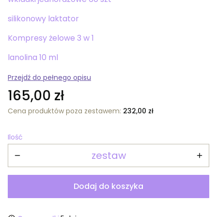
silikonowy laktator
Kompresy żelowe 3 w 1
lanolina 10 ml
Przejdź do pełnego opisu
Cena
165,00 zł
Cena produktów poza zestawem:
232,00 zł
Ilość
zestaw
Dodaj do koszyka