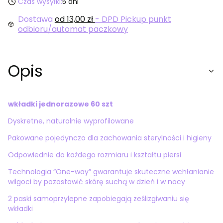
Czas wysyłki:
5 dni
Dostawa
od 13,00 zł
- DPD Pickup punkt
odbioru/automat paczkowy
Opis
wkładki jednorazowe 60 szt
Dyskretne, naturalnie wyprofilowane
Pakowane pojedynczo dla zachowania sterylności i higieny
Odpowiednie do każdego rozmiaru i kształtu piersi
Technologia “One-way” gwarantuje skuteczne wchłanianie
wilgoci by pozostawić skórę suchą w dzień i w nocy
2 paski samoprzylepne zapobiegają ześlizgiwaniu się
wkładki