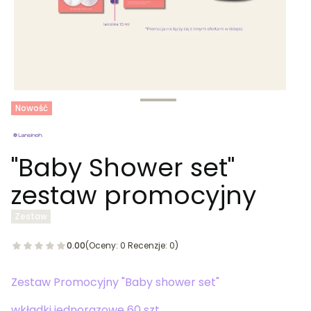
Tagi produktu
Nowość
"Baby Shower set"
zestaw promocyjny
Zestaw
0.00
(Oceny: 0 Recenzje: 0)
Zestaw Promocyjny "Baby shower set"
wkładki jednorazowe 60 szt