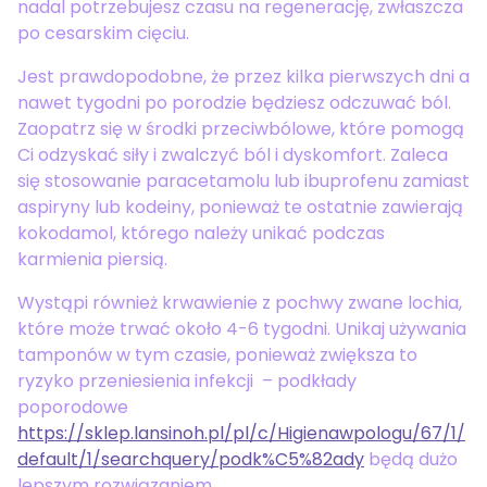
nadal potrzebujesz czasu na regenerację, zwłaszcza
po cesarskim cięciu.
Jest prawdopodobne, że przez kilka pierwszych dni a
nawet tygodni po porodzie będziesz odczuwać ból.
Zaopatrz się w środki przeciwbólowe, które pomogą
Ci odzyskać siły i zwalczyć ból i dyskomfort. Zaleca
się stosowanie paracetamolu lub ibuprofenu zamiast
aspiryny lub kodeiny, ponieważ te ostatnie zawierają
kokodamol, którego należy unikać podczas
karmienia piersią.
Wystąpi również krwawienie z pochwy zwane lochia,
które może trwać około 4-6 tygodni. Unikaj używania
tamponów w tym czasie, ponieważ zwiększa to
ryzyko przeniesienia infekcji – podkłady
poporodowe
https://sklep.lansinoh.pl/pl/c/Higienawpologu/67/1/
default/1/searchquery/podk%C5%82ady
będą dużo
lepszym rozwiązaniem.