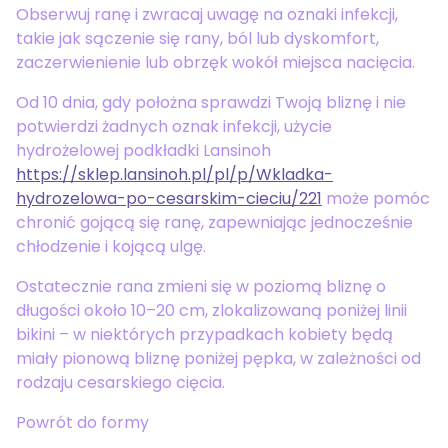
Obserwuj ranę i zwracaj uwagę na oznaki infekcji,
takie jak sączenie się rany, ból lub dyskomfort,
zaczerwienienie lub obrzęk wokół miejsca nacięcia.
Od 10 dnia, gdy położna sprawdzi Twoją bliznę i nie
potwierdzi żadnych oznak infekcji, użycie
hydrożelowej podkładki Lansinoh
https://sklep.lansinoh.pl/pl/p/Wkladka-
hydrozelowa-po-cesarskim-cieciu/221
może pomóc
chronić gojącą się ranę, zapewniając jednocześnie
chłodzenie i kojącą ulgę.
Ostatecznie rana zmieni się w poziomą bliznę o
długości około 10–20 cm, zlokalizowaną poniżej linii
bikini – w niektórych przypadkach kobiety będą
miały pionową bliznę poniżej pępka, w zależności od
rodzaju cesarskiego cięcia.
Powrót do formy